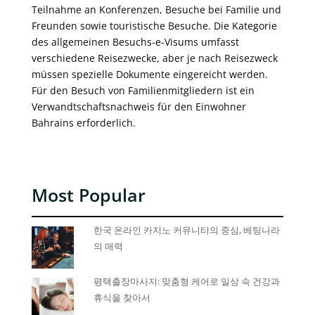
Teilnahme an Konferenzen, Besuche bei Familie und
Freunden sowie touristische Besuche. Die Kategorie
des allgemeinen Besuchs-e-Visums umfasst
verschiedene Reisezwecke, aber je nach Reisezweck
müssen spezielle Dokumente eingereicht werden.
Für den Besuch von Familienmitgliedern ist ein
Verwandtschaftsnachweis für den Einwohner
Bahrains erforderlich.
Most Popular
한국 온라인 카지노 커뮤니티의 중심, 베팅나라
의 매력
평택출장마사지: 맞춤형 케어로 일상 속 건강과
휴식을 찾아서