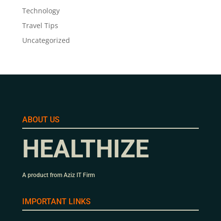
Technology
Travel Tips
Uncategorized
ABOUT US
HEALTHIZE
A product from Aziz IT Firm
IMPORTANT LINKS