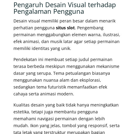
Pengaruh Desain Visual terhadap
Pengalaman Pengguna
Desain visual memiliki peran besar dalam menarik
perhatian pengguna
situs slot
. Pengembang
permainan menggabungkan elemen warna, ilustrasi,
efek animasi, dan musik latar agar setiap permainan
memiliki identitas yang unik.
Pendekatan ini membuat setiap judul permainan
terasa berbeda meskipun menggunakan mekanisme
dasar yang serupa. Tema petualangan biasanya
menggunakan nuansa alam dan eksplorasi,
sedangkan tema futuristik memanfaatkan efek
cahaya serta animasi modern.
Kualitas desain yang baik tidak hanya meningkatkan
estetika, tetapi juga membantu pengguna
memahami navigasi permainan dengan lebih
mudah. Ikon yang jelas, tombol yang responsif, serta
tata letak yang terstruktur merupakan bagian