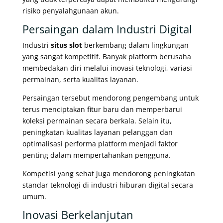
risiko penyalahgunaan akun.
Persaingan dalam Industri Digital
Industri
situs slot
berkembang dalam lingkungan
yang sangat kompetitif. Banyak platform berusaha
membedakan diri melalui inovasi teknologi, variasi
permainan, serta kualitas layanan.
Persaingan tersebut mendorong pengembang untuk
terus menciptakan fitur baru dan memperbarui
koleksi permainan secara berkala. Selain itu,
peningkatan kualitas layanan pelanggan dan
optimalisasi performa platform menjadi faktor
penting dalam mempertahankan pengguna.
Kompetisi yang sehat juga mendorong peningkatan
standar teknologi di industri hiburan digital secara
umum.
Inovasi Berkelanjutan