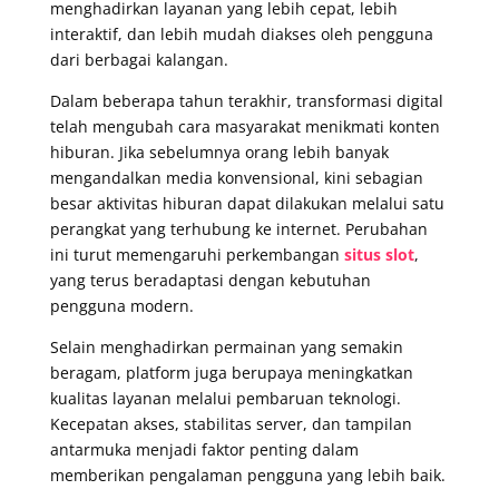
menghadirkan layanan yang lebih cepat, lebih
interaktif, dan lebih mudah diakses oleh pengguna
dari berbagai kalangan.
Dalam beberapa tahun terakhir, transformasi digital
telah mengubah cara masyarakat menikmati konten
hiburan. Jika sebelumnya orang lebih banyak
mengandalkan media konvensional, kini sebagian
besar aktivitas hiburan dapat dilakukan melalui satu
perangkat yang terhubung ke internet. Perubahan
ini turut memengaruhi perkembangan
situs slot
,
yang terus beradaptasi dengan kebutuhan
pengguna modern.
Selain menghadirkan permainan yang semakin
beragam, platform juga berupaya meningkatkan
kualitas layanan melalui pembaruan teknologi.
Kecepatan akses, stabilitas server, dan tampilan
antarmuka menjadi faktor penting dalam
memberikan pengalaman pengguna yang lebih baik.