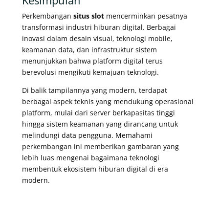
Perkembangan
situs slot
mencerminkan pesatnya
transformasi industri hiburan digital. Berbagai
inovasi dalam desain visual, teknologi mobile,
keamanan data, dan infrastruktur sistem
menunjukkan bahwa platform digital terus
berevolusi mengikuti kemajuan teknologi.
Di balik tampilannya yang modern, terdapat
berbagai aspek teknis yang mendukung operasional
platform, mulai dari server berkapasitas tinggi
hingga sistem keamanan yang dirancang untuk
melindungi data pengguna. Memahami
perkembangan ini memberikan gambaran yang
lebih luas mengenai bagaimana teknologi
membentuk ekosistem hiburan digital di era
modern.