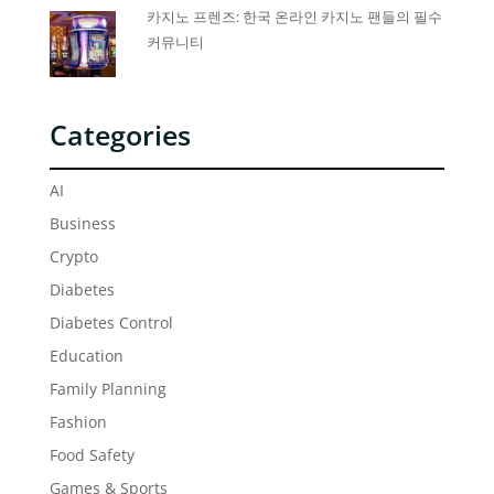
카지노 프렌즈: 한국 온라인 카지노 팬들의 필수
커뮤니티
Categories
AI
Business
Crypto
Diabetes
Diabetes Control
Education
Family Planning
Fashion
Food Safety
Games & Sports